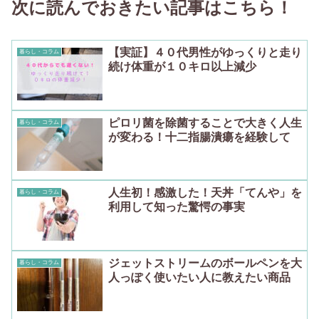
次に読んでおきたい記事はこちら！
【実証】４０代男性がゆっくりと走り
暮らし・コラム
続け体重が１０キロ以上減少
ピロリ菌を除菌することで大きく人生
暮らし・コラム
が変わる！十二指腸潰瘍を経験して
人生初！感激した！天丼「てんや」を
暮らし・コラム
利用して知った驚愕の事実
ジェットストリームのボールペンを大
暮らし・コラム
人っぽく使いたい人に教えたい商品