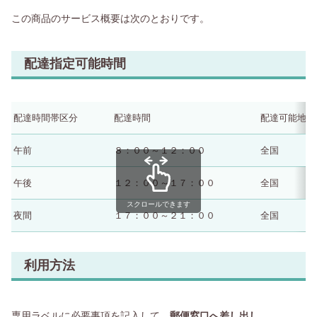
この商品のサービス概要は次のとおりです。
配達指定可能時間
配達時間帯区分
配達時間
配達可能地域
午前
８：００～１２：００
全国
午後
１２：００～１７：００
全国
スクロールできます
夜間
１７：００～２１：００
全国
利用方法
専用ラベルに必要事項を記入して、
郵便窓口へ差し出し
。