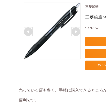
三菱鉛筆
三菱鉛筆 油
SXN-157
Yah
売っている店も多く、手軽に購入できるところ
便利です。